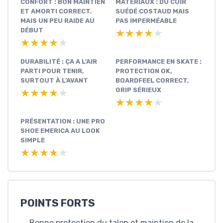
CONFORT : BON MAINTIEN
MATÉRIAUX : DU CUIR
ET AMORTI CORRECT,
SUÉDÉ COSTAUD MAIS
MAIS UN PEU RAIDE AU
PAS IMPERMÉABLE
DÉBUT
★★★★★
★★★★★
★★★★★
★★★★★
DURABILITÉ : ÇA A L’AIR
PERFORMANCE EN SKATE :
PARTI POUR TENIR,
PROTECTION OK,
SURTOUT À L’AVANT
BOARDFEEL CORRECT,
GRIP SÉRIEUX
★★★★★
★★★★★
★★★★★
★★★★★
PRÉSENTATION : UNE PRO
SHOE EMERICA AU LOOK
SIMPLE
★★★★★
★★★★★
POINTS FORTS
Bonne protection du talon et maintien de la