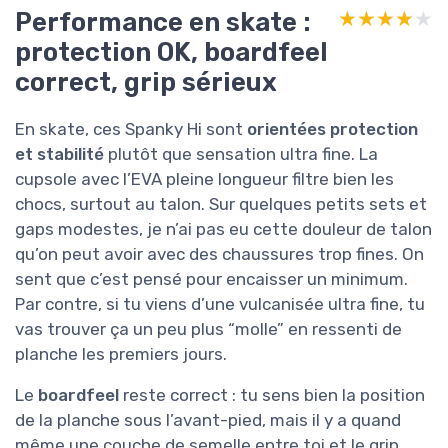
Performance en skate :
★★★★★
★★★★★
protection OK, boardfeel
correct, grip sérieux
En skate, ces Spanky Hi sont
orientées protection
et stabilité
plutôt que sensation ultra fine. La
cupsole avec l’EVA pleine longueur filtre bien les
chocs, surtout au talon. Sur quelques petits sets et
gaps modestes, je n’ai pas eu cette douleur de talon
qu’on peut avoir avec des chaussures trop fines. On
sent que c’est pensé pour encaisser un minimum.
Par contre, si tu viens d’une vulcanisée ultra fine, tu
vas trouver ça un peu plus “molle” en ressenti de
planche les premiers jours.
Le
boardfeel
reste correct : tu sens bien la position
de la planche sous l’avant-pied, mais il y a quand
même une couche de semelle entre toi et le grip.