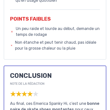
qu’en usage quotidien
POINTS FAIBLES
Un peu raide et lourde au début, demande un
temps de rodage
Non étanche et peut tenir chaud, pas idéale
pour la grosse chaleur ou la pluie
CONCLUSION
NOTE DE LA RÉDACTION
★★★★★
★★★★★
Au final, ces Emerica Spanky Hi, c’est une
bonne
paire de skate shoes montantes
pour ceux