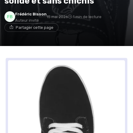
solide et sans chichis
Frédéric Bisson
15 mai 2026
1 min de lecture
Auteur invité
Partager cette page