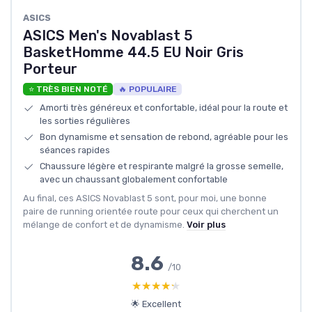
ASICS
ASICS Men's Novablast 5
BasketHomme 44.5 EU Noir Gris
Porteur
⭐ TRÈS BIEN NOTÉ
🔥 POPULAIRE
Amorti très généreux et confortable, idéal pour la route et
les sorties régulières
Bon dynamisme et sensation de rebond, agréable pour les
séances rapides
Chaussure légère et respirante malgré la grosse semelle,
avec un chaussant globalement confortable
Au final, ces ASICS Novablast 5 sont, pour moi, une bonne
paire de running orientée route pour ceux qui cherchent un
mélange de confort et de dynamisme.
Voir plus
8.6
/10
★★★★★
★★★★★
🌟 Excellent