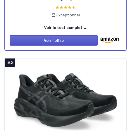
★★★★★
★★★★★
🏆 Exceptionnel
Voir le test complet →
Voir l'offre
#2