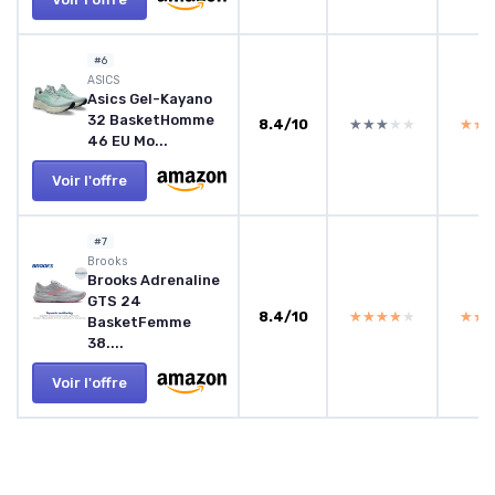
#6
ASICS
Asics Gel-Kayano
32 BasketHomme
8.4/10
★★★★★
★★★★★
★★
★★
46 EU Mo...
Voir l'offre
#7
Brooks
Brooks Adrenaline
GTS 24
8.4/10
★★★★★
★★★★★
★★
★★
BasketFemme
38....
Voir l'offre