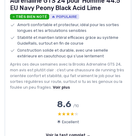
Adrenaline GTS 24 pour Homme 44.5
EU Navy Peony Black Acid Lime
⭐ TRÈS BIEN NOTÉ
🔥 POPULAIRE
Amorti confortable et protecteur, idéal pour les sorties
longues et les articulations sensibles
Stabilité et maintien latéral efficaces grâce au système
GuideRails, surtout en fin de course
Construction solide et durable, avec une semelle
extérieure en caoutchouc qui s’use lentement
Après ces deux semaines avec la Brooks Adrenaline GTS 24,
mon avis est plutôt clair : c’est une chaussure de running très
orientée confort et stabilité, qui fait vraiment le job pour les
sorties régulières sur route, surtout si tu as les genoux ou la
foulée un peu fragiles.
Voir plus
8.6
/10
★★★★★
★★★★★
🌟 Excellent
Voir le test complet →