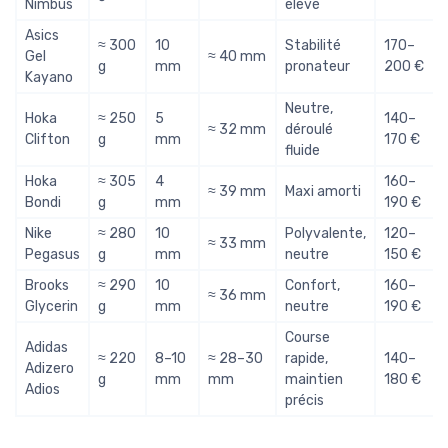
Nimbus
élevé
Asics
≈ 300
10
Stabilité
170–
Gel
≈ 40 mm
g
mm
pronateur
200 €
Kayano
Neutre,
Hoka
≈ 250
5
140–
≈ 32 mm
déroulé
Clifton
g
mm
170 €
fluide
Hoka
≈ 305
4
160–
≈ 39 mm
Maxi amorti
Bondi
g
mm
190 €
Nike
≈ 280
10
Polyvalente,
120–
≈ 33 mm
Pegasus
g
mm
neutre
150 €
Brooks
≈ 290
10
Confort,
160–
≈ 36 mm
Glycerin
g
mm
neutre
190 €
Course
Adidas
≈ 220
8–10
≈ 28–30
rapide,
140–
Adizero
g
mm
mm
maintien
180 €
Adios
précis