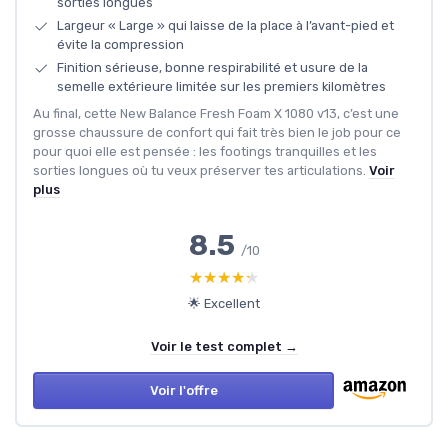
sorties longues
Largeur « Large » qui laisse de la place à l’avant-pied et
évite la compression
Finition sérieuse, bonne respirabilité et usure de la
semelle extérieure limitée sur les premiers kilomètres
Au final, cette New Balance Fresh Foam X 1080 v13, c’est une
grosse chaussure de confort qui fait très bien le job pour ce
pour quoi elle est pensée : les footings tranquilles et les
sorties longues où tu veux préserver tes articulations.
Voir
plus
8.5
/10
★★★★★
★★★★★
🌟 Excellent
Voir le test complet →
Voir l'offre