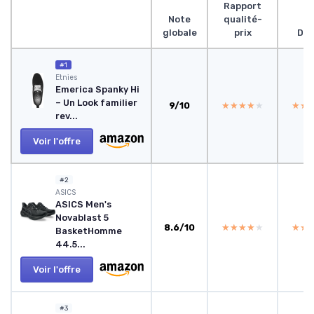
Rapport
Note
qualité-
globale
prix
Des
#1
Etnies
Emerica Spanky Hi
– Un Look familier
9/10
★★★★★
★★★★★
★★
★★
rev...
Voir l'offre
#2
ASICS
ASICS Men's
Novablast 5
8.6/10
★★★★★
★★★★★
★★
★★
BasketHomme
44.5...
Voir l'offre
#3