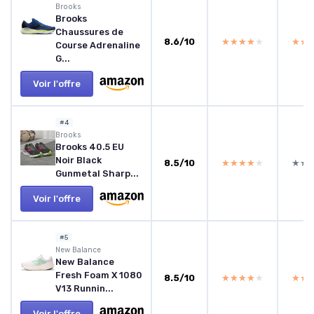
Brooks
Brooks
Chaussures de
8.6/10
★★★★★
★★★★★
★★
★★
Course Adrenaline
G...
Voir l'offre
#4
Brooks
Brooks 40.5 EU
Noir Black
8.5/10
★★★★★
★★★★★
★★
★★
Gunmetal Sharp...
Voir l'offre
#5
New Balance
New Balance
Fresh Foam X 1080
8.5/10
★★★★★
★★★★★
★★
★★
V13 Runnin...
Voir l'offre