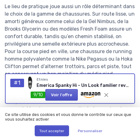
Le lieu de pratique joue aussi un rôle déterminant dans
le choix de la gamme de chaussures. Sur route lisse, un
amorti généreux comme celui de la Gel Nimbus, de la
Brooks Glycerin ou des modèles Fresh Foam assure un
confort durable, tandis qu’en chemin stabilisé, on
privilégiera une semelle extérieure plus accrocheuse.
Pour la course pied en ville, une chaussure de running
homme polyvalente comme la Nike Pegasus ou la Hoka
Clifton permet d’alterner trottoirs, parcs et piste, tout
en conservant un bon maintien du médio pied.
Etnies
#1
Emerica Spanky Hi – Un Look familier revisité pour protéger la Cheville, Design épuré Retour aux Bases pour Un Style sans Faille et décontracté 47 EU Black Tan
Le profil du coureur, enfin, oriente le choix entre
différents modèles de chaussures et différentes
9/10
Voir l'offre
marques. Un débutant bénéficiera d’une chaussure de
course tolérante, avec un amorti généreux et un bon
Ce site utilise des cookies et vous donne le contrôle sur ceux que
guidage, comme la Gel Kayano ou certaines Asics Gel
vous souhaitez activer
de la gamme stabilité, alors qu’un coureur expérimenté
pourra exploiter pleinement le dynamisme d’une
Tout accepter
Personnaliser
Adidas Adizero ou d’une Asics Metaspeed. L’essentiel