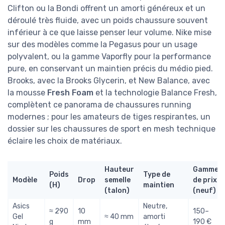
Clifton ou la Bondi offrent un amorti généreux et un
déroulé très fluide, avec un poids chaussure souvent
inférieur à ce que laisse penser leur volume. Nike mise
sur des modèles comme la Pegasus pour un usage
polyvalent, ou la gamme Vaporfly pour la performance
pure, en conservant un maintien précis du médio pied.
Brooks, avec la Brooks Glycerin, et New Balance, avec
la mousse
Fresh Foam
et la technologie Balance Fresh,
complètent ce panorama de chaussures running
modernes ; pour les amateurs de tiges respirantes, un
dossier sur les chaussures de sport en mesh technique
éclaire les choix de matériaux.
Hauteur
Gamme
Poids
Type de
Modèle
Drop
semelle
de prix
(H)
maintien
(talon)
(neuf)
Asics
Neutre,
≈ 290
10
150–
Gel
≈ 40 mm
amorti
g
mm
190 €