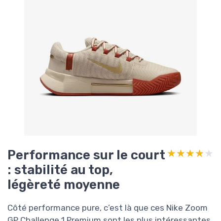
Performance sur le court
★★★★★
★★★★★
: stabilité au top,
légèreté moyenne
Côté performance pure, c’est là que ces Nike Zoom
GP Challenge 1 Premium sont les plus intéressantes.