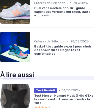
•
Critères de Sélection
18/03/2026
Quel vans modèle choisir : guide
expert des versions old skool, skate
et classic
•
Critères de Sélection
28/02/2026
Basket tbs : guide expert pour choisir
des chaussures élégantes et
confortables
À lire aussi
•
14/06/2026
Test Produit
Test Merrell Homme Moab 3 Mid GTX :
la rando confort sans se prendre la
tête
★★★★★
★★★★★