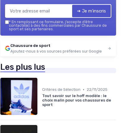
➔ Je m'inscris
*
En remplissant ce formulaire, j’accepte d’être
contacté(e) à des fins commerciales par Chaussure de
sport et ses partenaires.
Chaussure de sport
Ajoutez-nous à vos sources préférées sur Google
Les plus lus
•
Critères de Sélection
22/11/2025
Tout savoir sur le hoff modèle : le
choix malin pour vos chaussures de
sport