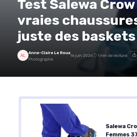
Test Salewa Crow
vraies chaussures 
juste des baskets
Anne-Claire Le Roux
14 juin 2026
1 min de lecture
Photographe
Salewa Cr
Femmes 37 