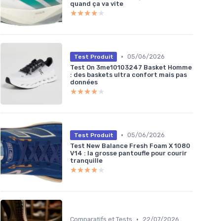
quand ça va vite
★★★★★
★★★★★
•
05/06/2026
Test Produit
Test On 3me10103247 Basket Homme
: des baskets ultra confort mais pas
données
★★★★★
★★★★★
•
05/06/2026
Test Produit
Test New Balance Fresh Foam X 1080
V14 : la grosse pantoufle pour courir
tranquille
★★★★★
★★★★★
•
Comparatifs et Tests
22/07/2026