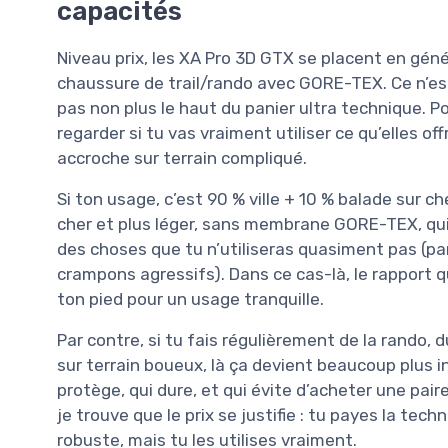
capacités
Niveau prix, les XA Pro 3D GTX se placent en gé
chaussure de trail/rando avec GORE-TEX. Ce n’est
pas non plus le haut du panier ultra technique. Pou
regarder si tu vas vraiment utiliser ce qu’elles o
accroche sur terrain compliqué.
Si ton usage, c’est 90 % ville + 10 % balade sur
cher et plus léger, sans membrane GORE-TEX, qui s
des choses que tu n’utiliseras quasiment pas (p
crampons agressifs). Dans ce cas-là, le rapport q
ton pied pour un usage tranquille.
Par contre, si tu fais régulièrement de la rando, 
sur terrain boueux, là ça devient beaucoup plus i
protège, qui dure, et qui évite d’acheter une paire
je trouve que le prix se justifie : tu payes la te
robuste, mais tu les utilises vraiment.