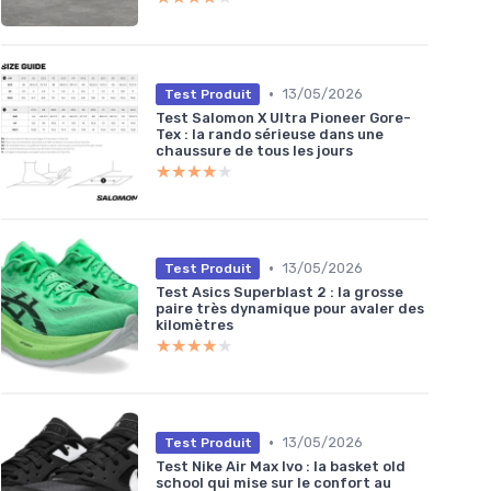
•
13/05/2026
Test Produit
Test Salomon X Ultra Pioneer Gore-
Tex : la rando sérieuse dans une
chaussure de tous les jours
★★★★★
★★★★★
•
13/05/2026
Test Produit
Test Asics Superblast 2 : la grosse
paire très dynamique pour avaler des
kilomètres
★★★★★
★★★★★
•
13/05/2026
Test Produit
Test Nike Air Max Ivo : la basket old
school qui mise sur le confort au