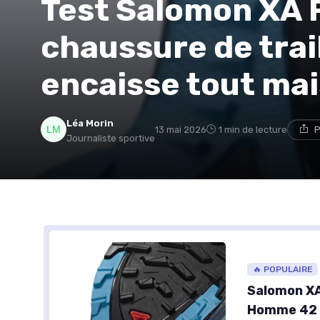
Test Salomon XA P
chaussure de trai
encaisse tout mai
Léa Morin
13 mai 2026
1 min de lecture
P
Journaliste sportive
🔥 POPULAIRE
Salomon XA
Homme 42 