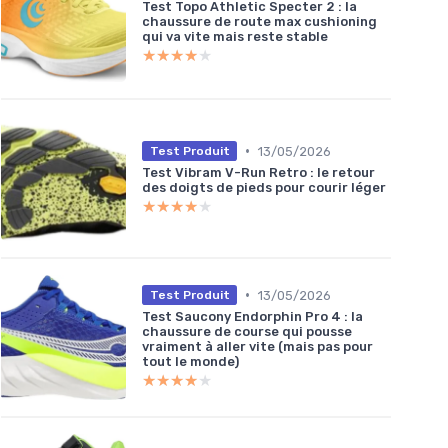
Test Topo Athletic Specter 2 : la
chaussure de route max cushioning
qui va vite mais reste stable
★★★★★
★★★★★
•
13/05/2026
Test Produit
Test Vibram V-Run Retro : le retour
des doigts de pieds pour courir léger
★★★★★
★★★★★
•
13/05/2026
Test Produit
Test Saucony Endorphin Pro 4 : la
chaussure de course qui pousse
vraiment à aller vite (mais pas pour
tout le monde)
★★★★★
★★★★★