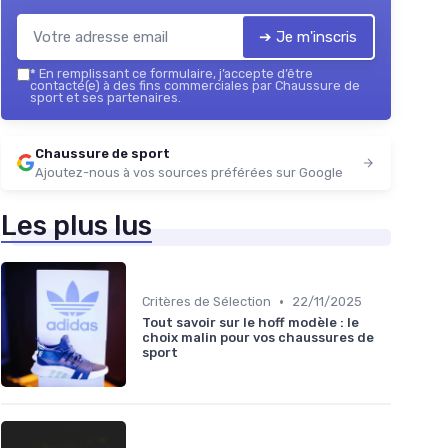
➔ Je m'inscris
*
En remplissant ce formulaire, j’accepte d’être
contacté(e) à des fins commerciales par Chaussure de
sport et ses partenaires.
Chaussure de sport
Ajoutez-nous à vos sources préférées sur Google
Les plus lus
•
Critères de Sélection
22/11/2025
Tout savoir sur le hoff modèle : le
choix malin pour vos chaussures de
sport