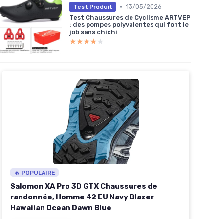
•
13/05/2026
Test Produit
Test Chaussures de Cyclisme ARTVEP
: des pompes polyvalentes qui font le
job sans chichi
★★★★★
★★★★★
🔥 POPULAIRE
Salomon XA Pro 3D GTX Chaussures de
randonnée, Homme 42 EU Navy Blazer
Hawaiian Ocean Dawn Blue