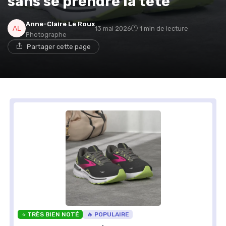
sans se prendre la tête
Anne-Claire Le Roux
13 mai 2026
1 min de lecture
Photographe
Partager cette page
⭐ TRÈS BIEN NOTÉ
🔥 POPULAIRE