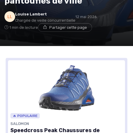
pantoufles de ville
Louise Lambert
12 mai 2026
Chargée de veille concurrentielle
1 min de lecture
Partager cette page
🔥 POPULAIRE
SALOMON
Speedcross Peak Chaussures de